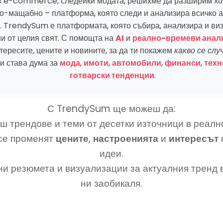
в e-commerce, следейки модата, решихме да разширим хо
-мащабно – платформа, която следи и анализира всичко ак
. TrendySum е платформата, която събира, анализира и ви
и от целия свят. С помощта на
AI
и
реално-времеви анал
тересите, цените и новините, за да ти покажем
какво се слу
и става дума за
мода
,
имоти
,
автомобили
,
финанси
,
техн
готварски тенденции
.
С TrendySum ще можеш да:
ш трендове и теми от десетки източници в реалн
 се променят
цените
,
настроенията
и
интересът
идеи.
и резюмета и визуализации за актуалния тренд в
ни заобикаля.