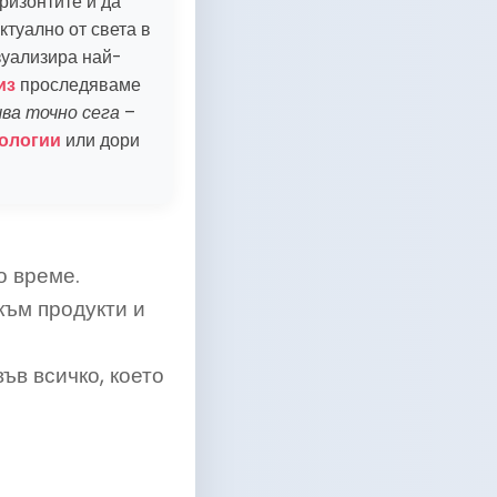
ризонтите и да
туално от света в
зуализира най-
из
проследяваме
чва точно сега
–
ологии
или дори
о време.
към продукти и
ъв всичко, което