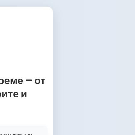
реме – от
рите и