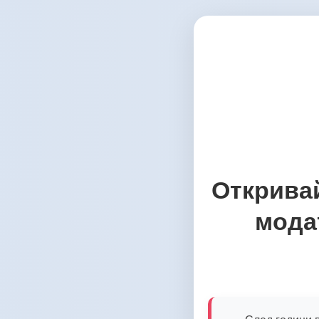
Открива
модат