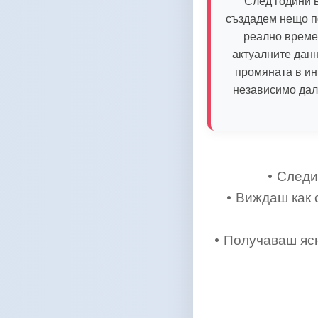
След години 
създадем нещо по
реално време
актуалните данн
промяната в ин
независимо дал
• Следи
• Виждаш как
• Получаваш ясн