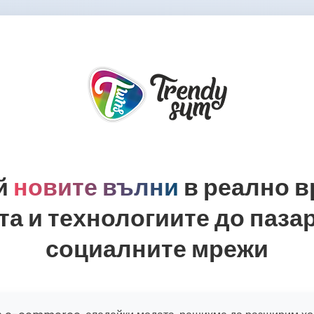
й
новите вълни
в реално в
а и технологиите до паза
социалните мрежи